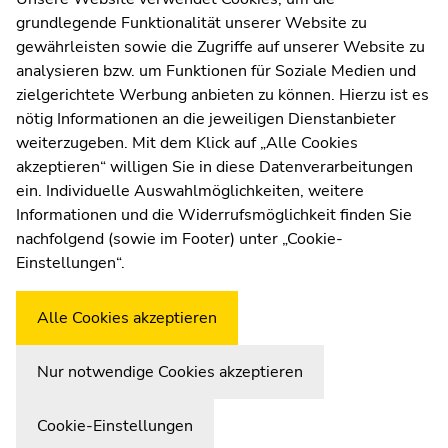
grundlegende Funktionalität unserer Website zu
Moodle
gewährleisten sowie die Zugriffe auf unserer Website zu
UNIGRAZonline
analysieren bzw. um Funktionen für Soziale Medien und
Impressum
zielgerichtete Werbung anbieten zu können. Hierzu ist es
Datenschutzerklärung
nötig Informationen an die jeweiligen Dienstanbieter
Cookie-Einstellungen
weiterzugeben. Mit dem Klick auf „Alle Cookies
Barrierefreiheitserklärung
akzeptieren“ willigen Sie in diese Datenverarbeitungen
ein. Individuelle Auswahlmöglichkeiten, weitere
Informationen und die Widerrufsmöglichkeit finden Sie
nachfolgend (sowie im Footer) unter „Cookie-
Wetterstation
Uni Graz
Einstellungen“.
Alle Cookies akzeptieren
Nur notwendige Cookies akzeptieren
Cookie-Einstellungen
Zur Übersicht der Seitenbereiche
Beginn des Seitenbereichs:
Ende dieses Seitenbereichs.