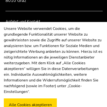
8010 Graz
Anfahrt und Kontakt
Kommunikation und Öffentlichkeitsarbeit
Unsere Website verwendet Cookies, um die
grundlegende Funktionalität unserer Website zu
Moodle
gewährleisten sowie die Zugriffe auf unserer Website zu
UNIGRAZonline
analysieren bzw. um Funktionen für Soziale Medien und
Impressum
zielgerichtete Werbung anbieten zu können. Hierzu ist es
Datenschutzerklärung
nötig Informationen an die jeweiligen Dienstanbieter
Cookie-Einstellungen
weiterzugeben. Mit dem Klick auf „Alle Cookies
Barrierefreiheitserklärung
akzeptieren“ willigen Sie in diese Datenverarbeitungen
ein. Individuelle Auswahlmöglichkeiten, weitere
Informationen und die Widerrufsmöglichkeit finden Sie
nachfolgend (sowie im Footer) unter „Cookie-
Wetterstation
Uni Graz
Einstellungen“.
Alle Cookies akzeptieren