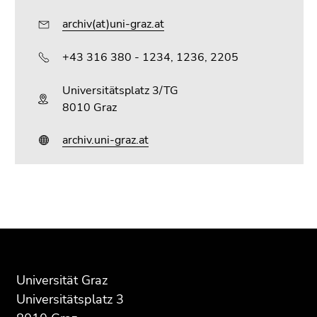
archiv(at)uni-graz.at
+43 316 380 - 1234, 1236, 2205
Universitätsplatz 3/TG
8010 Graz
archiv.uni-graz.at
Beginn
Ende
Ende
des
dieses
dieses
Seitenbereichs:
Seitenbereichs.
Seitenbereichs.
Zusatzinformationen:
Zur
Zur
Übersicht
Übersicht
Universität Graz
der
der
Universitätsplatz 3
Seitenbereiche
Seitenbereiche